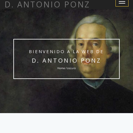
D. ANTONIO PONZ
Toggle
Navigat
BIENVENIDO A LA WEB DE
D. ANTONIO PONZ
Home / oscuro