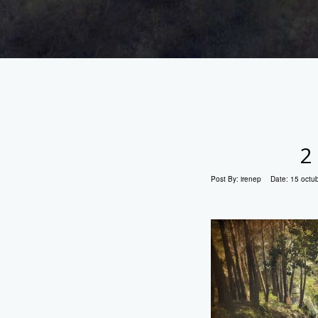
2
Post By:
irenep
Date:
15 octu